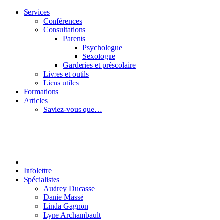
Passer
Services
au
Conférences
contenu
Consultations
Parents
Psychologue
Sexologue
Garderies et préscolaire
Livres et outils
Liens utiles
Formations
Articles
Saviez-vous que…
Infolettre
Spécialistes
Audrey Ducasse
Danie Massé
Linda Gagnon
Lyne Archambault