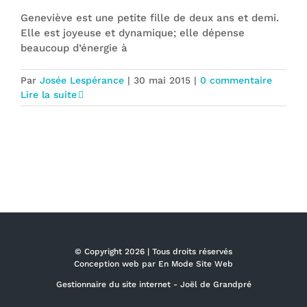
Geneviève est une petite fille de deux ans et demi.
Elle est joyeuse et dynamique; elle dépense
beaucoup d’énergie à
Par
Josée Lespérance
|
30 mai 2015
|
0 commentaire
Lire la suite
© Copyright
2026 | Tous droits réservés
Conception web par
En Mode Site Web
Gestionnaire du site internet -
Joël de Grandpré