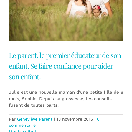
Le parent, le premier éducateur de son
enfant. Se faire confiance pour aider
son enfant.
Julie est une nouvelle maman d'une petite fille de 6
mois, Sophie. Depuis sa grossesse, les conseils
fusent de toutes parts.
Par
Geneviève Parent
|
13 novembre 2015
|
0
commentaire
Lire la suite