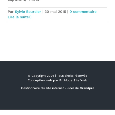
Par
Sylvie Bourcier
|
30 mai 2015
|
0 commentaire
Lire la suite
© Copyright
2026 | Tous droits réservés
Conception web par
En Mode Site Web
Gestionnaire du site internet -
Joël de Grandpré