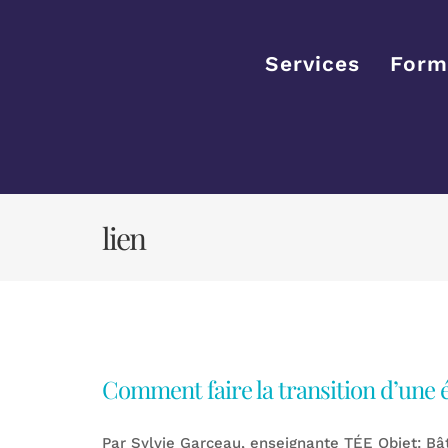
Passer
au
contenu
Services
Form
lien
Comment faire la transition d’une é
Par Sylvie Garceau, enseignante TÉE Objet: Bâti