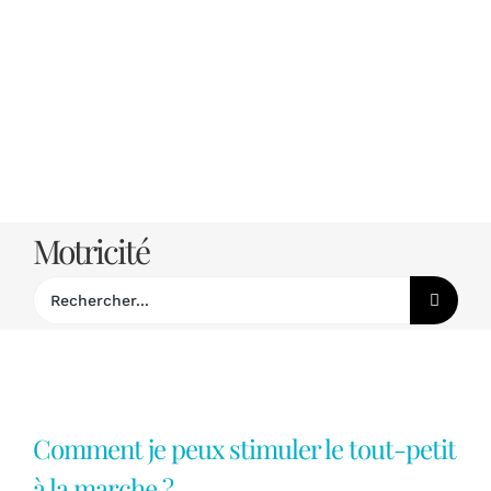
Passer
au
contenu
Motricité
Rechercher:
Comment je peux stimuler le tout-petit
à la marche ?