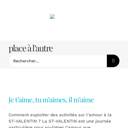
Passer
au
contenu
place à l’autre
Rechercher:
Je t’aime, tu m’aimes, il m’aime
Comment exploiter des activités sur l’amour à la
ST-VALENTIN ? La ST-VALENTIN est une journée
particulière pour souligner l’amour que