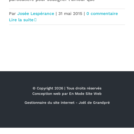
Par
Josée Lespérance
|
31 mai 2015
|
0 commentaire
Lire la suite
© Copyright
2026 | Tous droits réservés
Conception web par
En Mode Site Web
Gestionnaire du site internet -
Joël de Grandpré