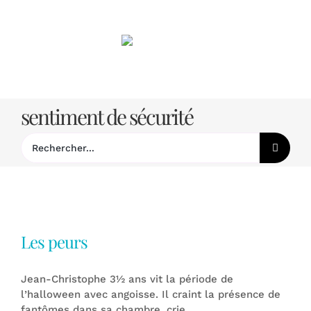
Passer
au
contenu
sentiment de sécurité
Rechercher:
Les peurs
Jean-Christophe 3½ ans vit la période de
l’halloween avec angoisse. Il craint la présence de
fantômes dans sa chambre, crie