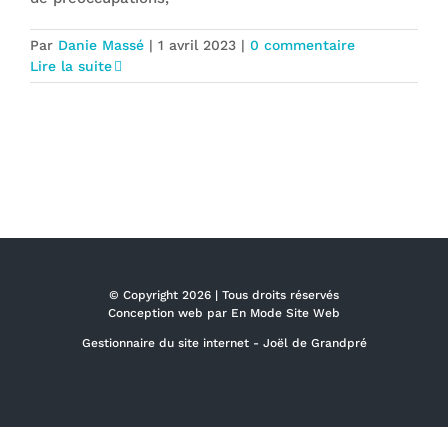
Par
Danie Massé
|
1 avril 2023
|
0 commentaire
Lire la suite
© Copyright
2026 | Tous droits réservés
Conception web par
En Mode Site Web
Gestionnaire du site internet -
Joël de Grandpré