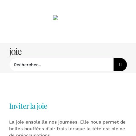
Passer
au
contenu
joie
Rechercher:
Inviter la joie
La joie ensoleille nos journées. Elle nous permet de
belles bouffées d’air frais lorsque la tête est pleine
de préoccupations,