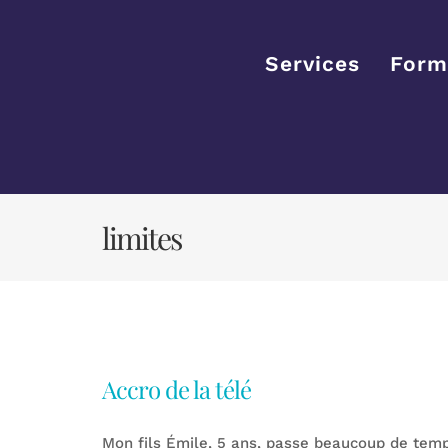
Passer
au
contenu
Services
Form
limites
Accro de la télé
Mon fils Émile, 5 ans, passe beaucoup de temps 