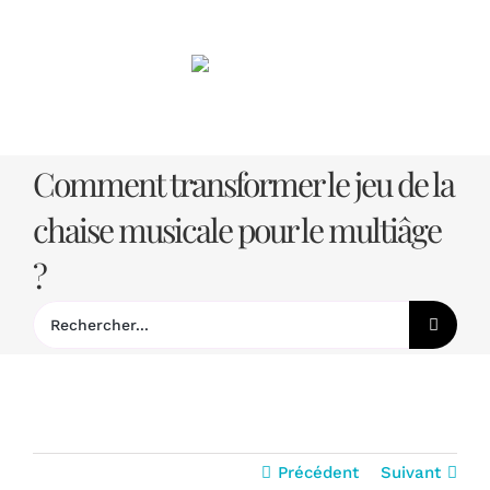
Passer
au
contenu
Comment transformer le jeu de la
chaise musicale pour le multiâge
?
Rechercher:
Précédent
Suivant