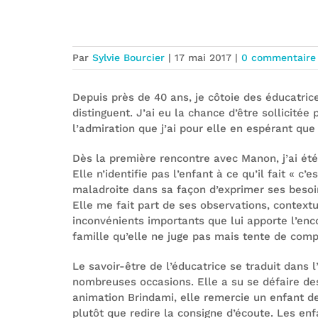
À toutes les « Manon », semeuses de
Par
Sylvie Bourcier
|
17 mai 2017
|
0 commentaire
Depuis près de 40 ans, je côtoie des éducatric
distinguent. J’ai eu la chance d’être sollicité
l’admiration que j’ai pour elle en espérant qu
Dès la première rencontre avec Manon, j’ai été
Elle n’identifie pas l’enfant à ce qu’il fait « c
maladroite dans sa façon d’exprimer ses besoin
Elle me fait part de ses observations, contextua
inconvénients importants que lui apporte l’enco
famille qu’elle ne juge pas mais tente de comp
Le savoir-être de l’éducatrice se traduit dans l
nombreuses occasions. Elle a su se défaire des
animation Brindami, elle remercie un enfant de 
plutôt que redire la consigne d’écoute. Les en