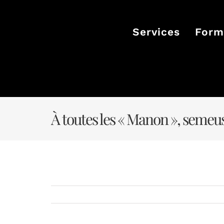
Passer
au
contenu
Services
Form
À toutes les « Manon », semeus