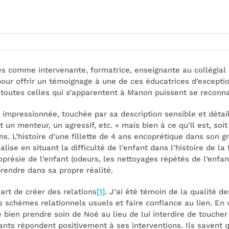
 joies
es comme intervenante, formatrice, enseignante au collégial o
e pour offrir un témoignage à une de ces éducatrices d’except
e toutes celles qui s’apparentent à Manon puissent se reconna
 impressionnée, touchée par sa description sensible et détail
’est un menteur, un agressif, etc. » mais bien à ce qu’il est, so
s. L’histoire d’une fillette de 4 ans encoprétique dans son g
lise en situant la difficulté de l’enfant dans l’histoire de la 
présie de l’enfant (odeurs, les nettoyages répétés de l’enfan
rendre dans sa propre réalité.
’art de créer des relations
[1]
. J’ai été témoin de la qualité d
 schèmes relationnels usuels et faire confiance au lien. En
bien prendre soin de Noé au lieu de lui interdire de toucher 
fants répondent positivement à ses interventions. Ils savent