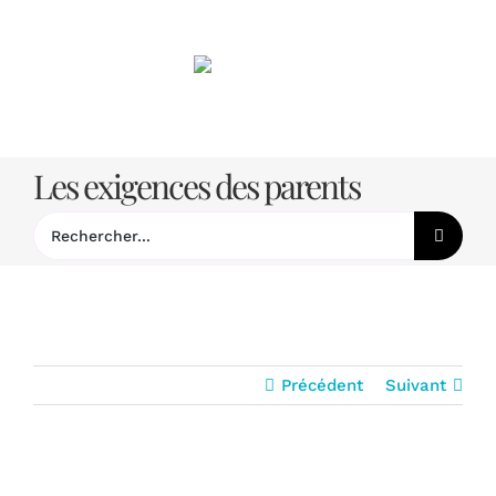
Passer
au
contenu
Les exigences des parents
Rechercher:
Précédent
Suivant
Les exigences des parents