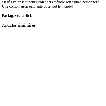
est très valorisant pour l’enfant et améliore son estime personnelle.
Une combinaison gagnante pour tout le monde!
Partagez cet article!
Facebook
Twitter
LinkedIn
WhatsApp
Email
Articles similaires