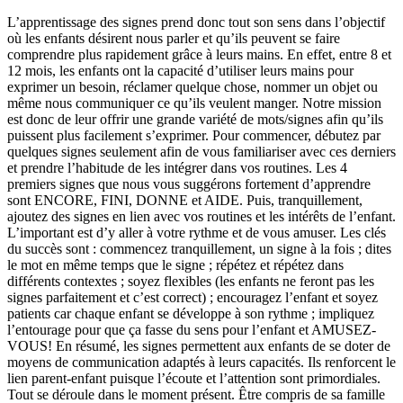
L’apprentissage des signes prend donc tout son sens dans l’objectif
où les enfants désirent nous parler et qu’ils peuvent se faire
comprendre plus rapidement grâce à leurs mains. En effet, entre 8 et
12 mois, les enfants ont la capacité d’utiliser leurs mains pour
exprimer un besoin, réclamer quelque chose, nommer un objet ou
même nous communiquer ce qu’ils veulent manger. Notre mission
est donc de leur offrir une grande variété de mots/signes afin qu’ils
puissent plus facilement s’exprimer. Pour commencer, débutez par
quelques signes seulement afin de vous familiariser avec ces derniers
et prendre l’habitude de les intégrer dans vos routines. Les 4
premiers signes que nous vous suggérons fortement d’apprendre
sont ENCORE, FINI, DONNE et AIDE. Puis, tranquillement,
ajoutez des signes en lien avec vos routines et les intérêts de l’enfant.
L’important est d’y aller à votre rythme et de vous amuser. Les clés
du succès sont : commencez tranquillement, un signe à la fois ; dites
le mot en même temps que le signe ; répétez et répétez dans
différents contextes ; soyez flexibles (les enfants ne feront pas les
signes parfaitement et c’est correct) ; encouragez l’enfant et soyez
patients car chaque enfant se développe à son rythme ; impliquez
l’entourage pour que ça fasse du sens pour l’enfant et AMUSEZ-
VOUS! En résumé, les signes permettent aux enfants de se doter de
moyens de communication adaptés à leurs capacités. Ils renforcent le
lien parent-enfant puisque l’écoute et l’attention sont primordiales.
Tout se déroule dans le moment présent. Être compris de sa famille