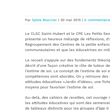
Un outil pour cultiver l’estime de so
Par
Sylvie Bourcier
|
30 mai 2015
|
0 commentaire
Le CLSC Saint-Hubert et le CPE Les Petits Seme
présente un heureux mélange de réflexions, d’a
Regroupement des Centres de la petite enfance 
communautaires et que les éducatrices en mili
Le recueil s’appuie sur des fondements théori
décrit d’une façon créative le rôle de tuteur 
l’estime de soi. Le concept de l’estime de soi 
compétences sont abordés. On y retrouve des fi
attitudes éducatives «Jardin d’idées», une fiche
moyens pour favoriser l’estime de soi.
Au-delà, des cahiers de recettes, cet ouvrage m
les attitudes éducatives qui sont des semences 
de tableaux distincts pour les groupes d’âge 0 