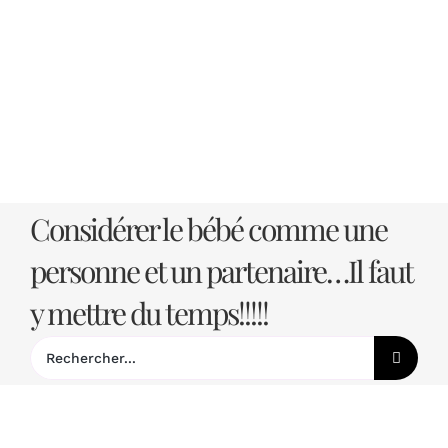
Passer
au
contenu
Considérer le bébé comme une
personne et un partenaire…Il faut
y mettre du temps!!!!!
Rechercher: