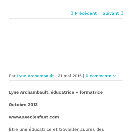
Précédent
Suivant
Considérer le bébé comme une
personne et un partenaire…Il faut y
mettre du temps!!!!!
Par
Lyne Archambault
|
31 mai 2015
|
0 commentaire
Lyne Archambault, éducatri
ce – formatrice
Octobre 2013
www.aveclenfant.com
Être une éducatrice et travailler auprès des