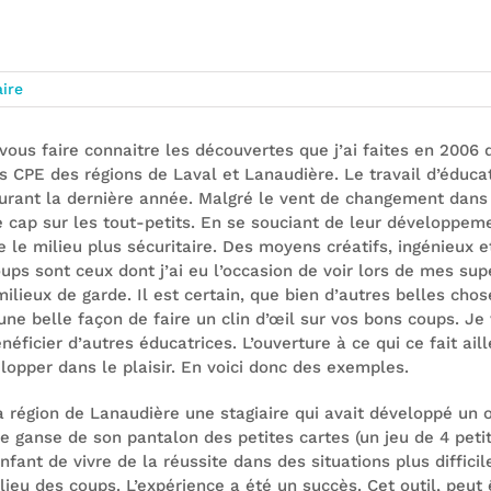
 2006
ire
ous faire connaitre les découvertes que j’ai faites en 2006 
s CPE des régions de Laval et Lanaudière. Le travail d’éducat
durant la dernière année. Malgré le vent de changement dans
cap sur les tout-petits. En se souciant de leur développemen
e le milieu plus sécuritaire. Des moyens créatifs, ingénieux 
ps sont ceux dont j’ai eu l’occasion de voir lors de mes su
ilieux de garde. Il est certain, que bien d’autres belles ch
t une belle façon de faire un clin d’œil sur vos bons coups. Je
éficier d’autres éducatrices. L’ouverture à ce qui ce fait ail
lopper dans le plaisir. En voici donc des exemples.
la région de Lanaudière une stagiaire qui avait développé un 
 ganse de son pantalon des petites cartes (un jeu de 4 petit
nfant de vivre de la réussite dans des situations plus difficile
 lieu des coups. L’expérience a été un succès. Cet outil, peut 