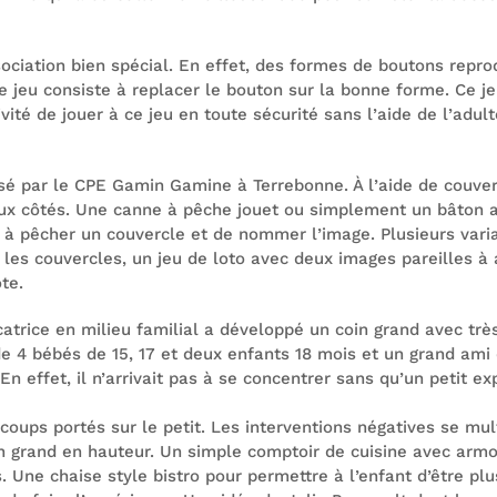
ociation bien spécial. En effet, des formes de boutons repro
e jeu consiste à replacer le bouton sur la bonne forme. Ce je
vité de jouer à ce jeu en toute sécurité sans l’aide de l’ad
lisé par le CPE Gamin Gamine à Terrebonne. À l’aide de couver
eux côtés. Une canne à pêche jouet ou simplement un bâton 
ste à pêcher un couvercle et de nommer l’image. Plusieurs var
 les couvercles, un jeu de loto avec deux images pareilles à 
te.
atrice e
n milieu familial a développé un coin grand avec trè
de 4 bébés de 15, 17 et deux enfants 18 mois et un grand ami 
. En effet, il n’arrivait pas à se concentrer sans qu’un petit e
coups portés sur le petit. Les interventions négatives se mult
in grand en hauteur. Un simple comptoir de cuisine avec armo
. Une chaise style bistro pour permettre à l’enfant d’être plu