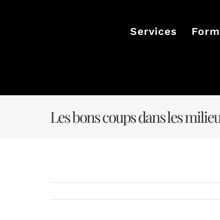
Passer
au
contenu
Services
Form
Les bons coups dans les milie