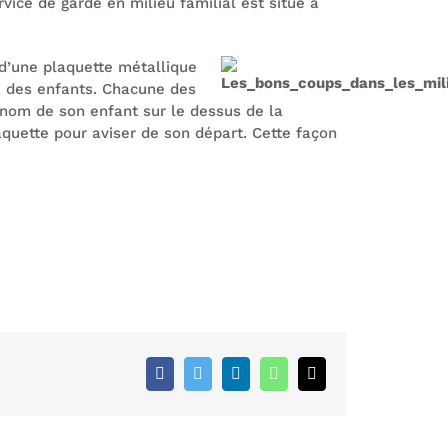
rvice de garde en milieu familial est situé à
 d’une plaquette métallique
té des enfants. Chacune des
e nom de son enfant sur le dessus de la
laquette pour aviser de son départ. Cette façon
Facebook
Twitter
LinkedIn
WhatsApp
Email