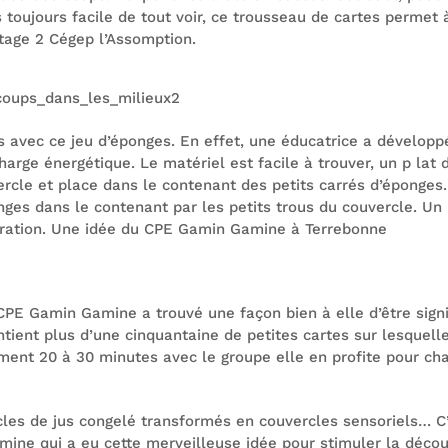
s toujours facile de tout voir, ce trousseau de cartes permet à 
tage 2 Cégep l’Assomption.
 s avec ce jeu d’éponges. En effet, une éducatrice a dévelop
harge énergétique. Le matériel est facile à trouver, un p lat 
ercle et place dans le contenant des petits carrés d’éponges.
nges dans le contenant par les petits trous du couvercle. Un
tration. Une idée du CPE Gamin Gamine à Terrebonne
PE Gamin Gamine a trouvé une façon bien à elle d’être signif
tient plus d’une cinquantaine de petites cartes sur lesquelle
ent 20 à 30 minutes avec le groupe elle en profite pour chan
cles de jus congelé transformés en couvercles sensoriels… C
ine qui a eu cette merveilleuse idée pour stimuler la décou