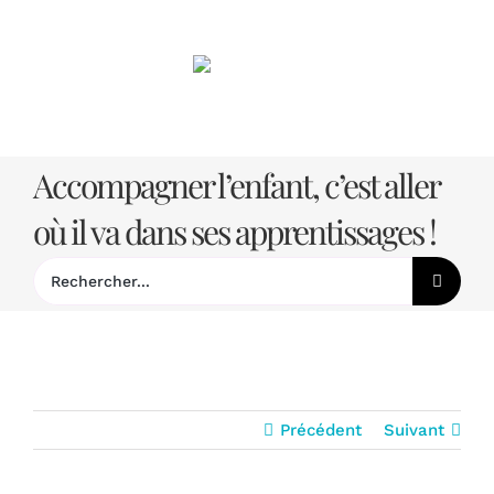
Passer
au
contenu
Accompagner l’enfant, c’est aller
où il va dans ses apprentissages !
Rechercher:
Précédent
Suivant