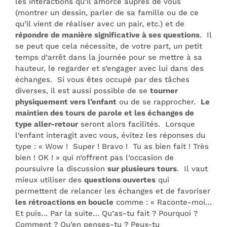
les interactions qu’il amorce auprès de vous
(montrer un dessin, parler de sa famille ou de ce
qu’il vient de réaliser avec un pair, etc.) et de
répondre de manière significative à ses questions
. Il
se peut que cela nécessite, de votre part, un petit
temps d’arrêt dans la journée pour se mettre à sa
hauteur, le regarder et s’engager avec lui dans des
échanges. Si vous êtes occupé par des tâches
diverses, il est aussi possible de se
tourner
physiquement vers l’enfant
ou de se rapprocher.
Le
maintien des tours de parole et les échanges de
type aller-retour
seront alors facilités. Lorsque
l’enfant interagit avec vous, évitez les réponses du
type : « Wow ! Super ! Bravo ! Tu as bien fait ! Très
bien ! OK ! » qui n’offrent pas l’occasion de
poursuivre la discussion
sur plusieurs tours
. Il vaut
mieux utiliser des
questions ouvertes
qui
permettent de relancer les échanges et de favoriser
les rétroactions en boucle
comme : « Raconte-moi…
Et puis… Par la suite… Qu’as-tu fait ? Pourquoi ?
Comment ? Qu’en penses-tu ? Peux-tu